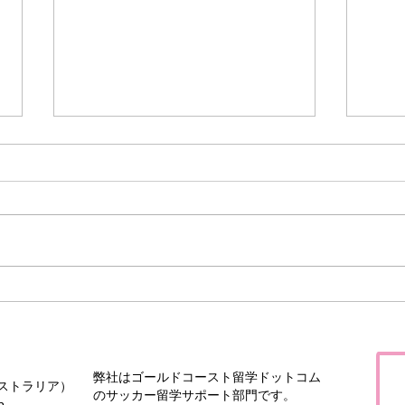
シドニーからオーストラリア
シド
少年チームが日本へサッカー
少年
ツアー10
ツア
弊社はゴールドコースト留学ドットコム
（オーストラリア）
のサッカー留学サポート部門です。
p