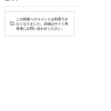
シーズン終了
この投稿へのコメントは利用でき
2024年度：新
なくなりました。詳細はサイト所
覧
有者にお問い合わせください。
TEL
050-5532-6810
​（日本​）
TEL
+61-7-5679-5983
（オーストラリア）
Email
aus-football@tmrglobal.jp
ラインで１：１ご相談が可能です