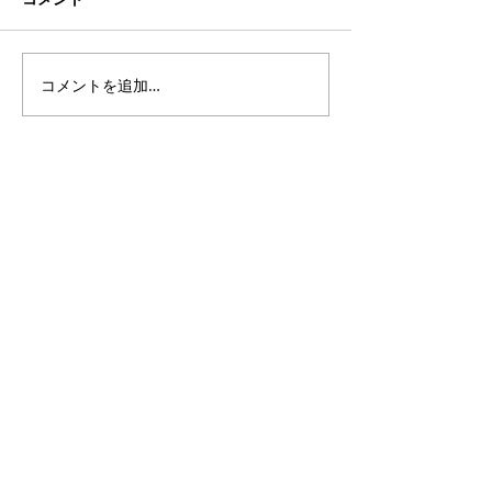
シーズン終了
コメントを追加…
2024年度：新
覧
TEL
050-5532-6810
​（日本​）
TEL
+61-7-5679-5983
（オーストラリア）
Email
aus-football@tmrglobal.jp
ラインで１：１ご相談が可能です