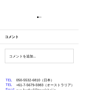
コメント
シーズン終了
コメントを追加…
2024年度：新
覧
TEL
050-5532-6810
​（日本​）
TEL
+61-7-5679-5983
（オーストラリア）
Email
aus-football@tmrglobal.jp
ラインで１：１ご相談が可能です