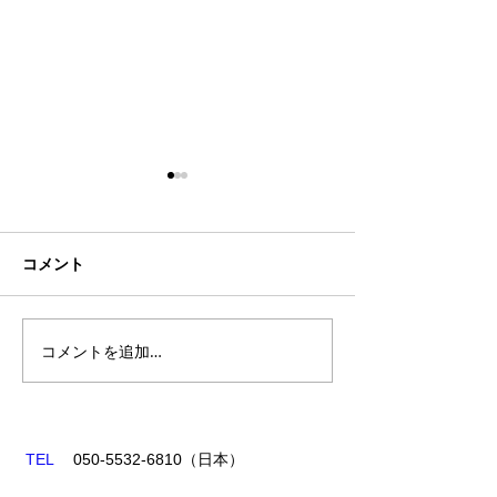
コメント
シーズン終了
コメントを追加…
2024年度：新
覧
TEL
050-5532-6810
​（日本​）
TEL
+61-7-5679-5983
（オーストラリア）