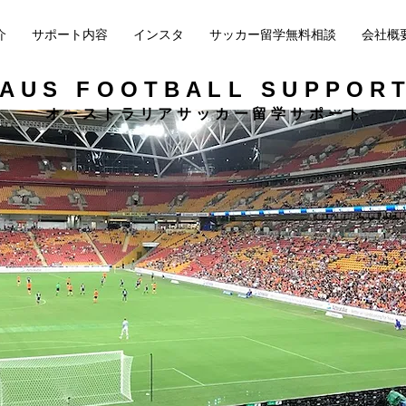
介
サポート内容
インスタ
サッカー留学無料相談
会社概
AUS FOOTBALL SUPPOR
​オーストラリアサッカー留学サポート