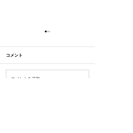
コメント
シーズン終了
コメントを追加…
2024年度：新
覧
TEL
050-5532-6810
​（日本​）
TEL
+61-7-5679-5983
（オーストラリア）
Email
aus-football@tmrglobal.jp