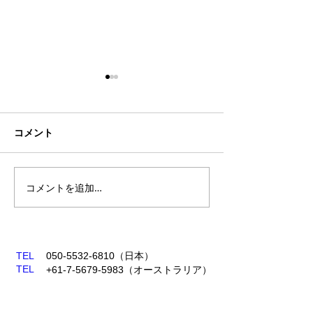
コメント
シーズン終了
コメントを追加…
2024年度：新
覧
TEL
050-5532-6810
​（日本​）
TEL
+61-7-5679-5983
（オーストラリア）
Email
aus-football@tmrglobal.jp